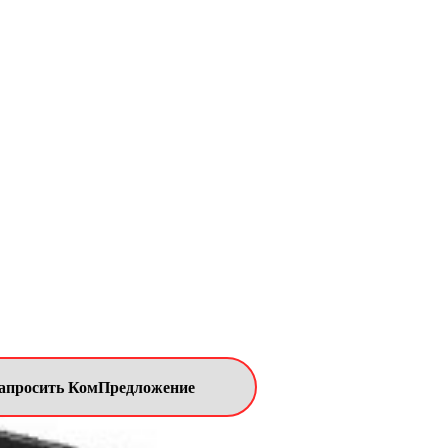
ыхления всех типов почв ,
50 см с целью
лужной подошвы» и
я прокладки
апросить КомПредложение