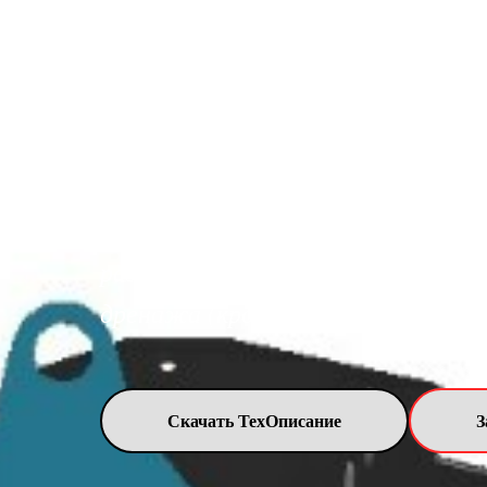
кротователем
для глубокого р
Предназначен для
кроме каменистых, на глубину до 
гарантированного разрушения «п
разуплотнения почвы, а так же дл
дренажа (кротования).
Скачать ТехОписание
З